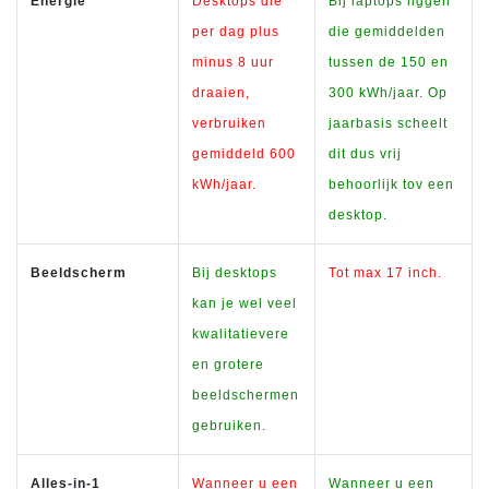
Energie
Desktops die
Bij laptops liggen
per dag plus
die gemiddelden
minus 8 uur
tussen de 150 en
draaien,
300 kWh/jaar. Op
verbruiken
jaarbasis scheelt
gemiddeld 600
dit dus vrij
kWh/jaar.
behoorlijk tov een
desktop.
Beeldscherm
Bij desktops
Tot max 17 inch.
kan je wel veel
kwalitatievere
en grotere
beeldschermen
gebruiken.
Alles-in-1
Wanneer u een
Wanneer u een