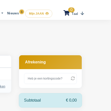
0
t
Nieuws
Mijn JAAN
Taal
Nederlands
English
Français
Afrekening
aken
Subtotaal
€ 0,00