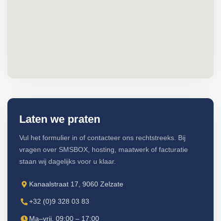
Laten we praten
Vul het formulier in of contacteer ons rechtstreeks. Bij
vragen over SMSBOX, hosting, maatwerk of facturatie
staan wij dagelijks voor u klaar.
Kanaalstraat 17, 9060 Zelzate
+32 (0)9 328 03 83
Ma–vrij, 09:00 – 17:00