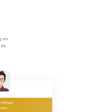
g en
 de
Colman
loper