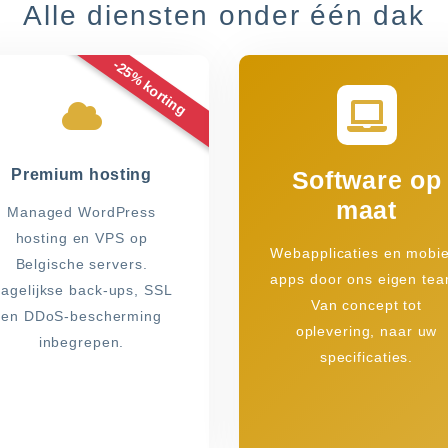
Alle diensten onder één dak
-25% korting
Premium hosting
Software op
maat
Managed WordPress
hosting en VPS op
Webapplicaties en mobie
Belgische servers.
apps door ons eigen tea
agelijkse back-ups, SSL
Van concept tot
en DDoS-bescherming
oplevering, naar uw
inbegrepen.
specificaties.