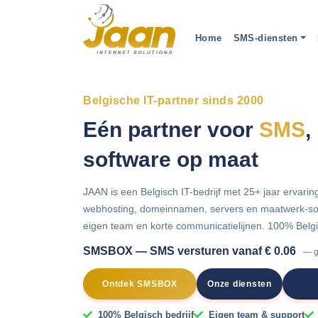
Home
SMS-diensten
Belgische IT-partner sinds 2000
Eén partner voor
SMS
,
software op maat
JAAN is een Belgisch IT-bedrijf met 25+ jaar ervar
webhosting, domeinnamen, servers en maatwerk-sof
eigen team en korte communicatielijnen. 100% Bel
SMSBOX
— SMS versturen vanaf € 0.06
— g
Ontdek SMSBOX
Onze diensten
100% Belgisch bedrijf
Eigen team & support