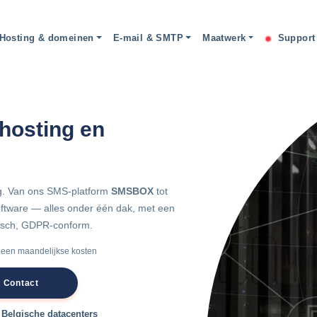
Hosting & domeinen
E-mail & SMTP
Maatwerk
Suppor
 hosting en
ing. Van ons SMS-platform
SMSBOX
tot
tware — alles onder één dak, met een
gisch, GDPR-conform.
een maandelijkse kosten
Contact
Belgische datacenters