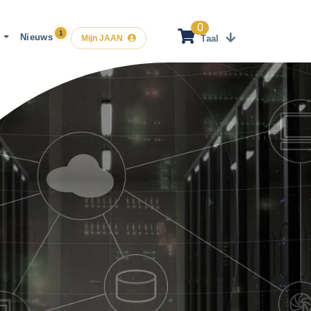
0
t
Nieuws
Mijn JAAN
Taal
Nederlands
English
Français