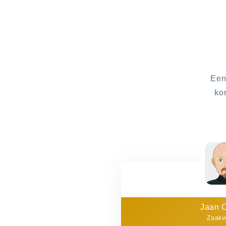
Een
ko
Jaan 
Zaakv